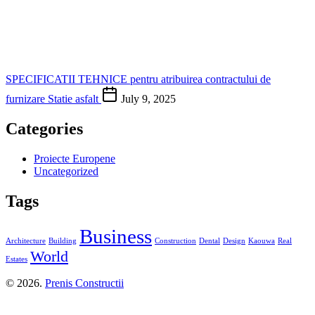
SPECIFICATII TEHNICE pentru atribuirea contractului de
furnizare Statie asfalt
July 9, 2025
Categories
Proiecte Europene
Uncategorized
Tags
Business
Architecture
Building
Construction
Dental
Design
Kaouwa
Real
World
Estates
© 2026.
Prenis Constructii