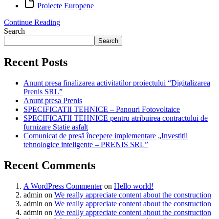
Proiecte Europene
Continue Reading
Search
Search
Recent Posts
Anunt presa finalizarea activitatilor proiectului “Digitalizarea
Prenis SRL”
Anunt presa Prenis
SPECIFICATII TEHNICE – Panouri Fotovoltaice
SPECIFICATII TEHNICE pentru atribuirea contractului de
furnizare Statie asfalt
Comunicat de presă începere implementare „Investiții
tehnologice inteligente – PRENIS SRL”
Recent Comments
A WordPress Commenter
on
Hello world!
admin
on
We really appreciate content about the construction
admin
on
We really appreciate content about the construction
admin
on
We really appreciate content about the construction